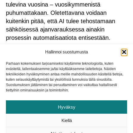
tulevina vuosina – vuosikymmenistä
puhumattakaan. Oletettavana voidaan
kuitenkin pitää, että AI tulee tehostamaan
sähköisessä ajanvarauksessa ainakin
prosessin automatisaatiota entisestään.
Tekoäly tullee hyödyntämään nykyistäkin
Hallinnoi suostumusta
enemmän ennakoivaa analytiikkaa, eli sen
Parhaan kokemuksen tarjoamiseksi käytämme teknologioita, kuten
kyky ennustaa tulevia trendejä ja asiakkaiden
evästeitä, tallentaaksemme ja/tai käyttääksemme laitetietoja. Näiden
tekniikoiden hyväksyminen antaa meille mahdollisuuden käsitellä tietoja,
käyttäytymistä voi kehittyä mahdollistaen
kuten selauskäyttäytymistä tai yksilöllisiä tunnuksia tällä sivustolla.
entistä tarkemman resurssien suunnittelun ja
Suostumuksen jättäminen tai peruuttaminen voi vaikuttaa haitallisesti
tiettyihin ominaisuuksiin ja toimintoihin.
kysynnän hallinnan. Lisäksi se voi ennakoida
ja ratkaista aikataulukonflikteja minimoiden
Hyväksy
tyhjiä aikavälejä.
Kiellä
Samalla tavalla myös asiakkaiden yksilöllisten
tarpeiden tunnistaminen on helpompaa,