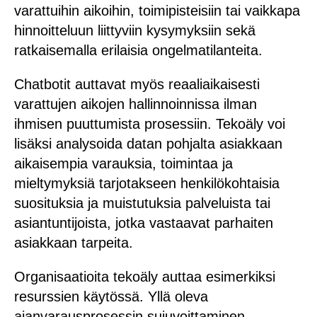
varattuihin aikoihin, toimipisteisiin tai vaikkapa
hinnoitteluun liittyviin kysymyksiin sekä
ratkaisemalla erilaisia ongelmatilanteita.
Chatbotit auttavat myös reaaliaikaisesti
varattujen aikojen hallinnoinnissa ilman
ihmisen puuttumista prosessiin. Tekoäly voi
lisäksi analysoida datan pohjalta asiakkaan
aikaisempia varauksia, toimintaa ja
mieltymyksiä tarjotakseen henkilökohtaisia
suosituksia ja muistutuksia palveluista tai
asiantuntijoista, jotka vastaavat parhaiten
asiakkaan tarpeita.
Organisaatioita tekoäly auttaa esimerkiksi
resurssien käytössä. Yllä oleva
ajanvarausprosessin sujuvoittaminen