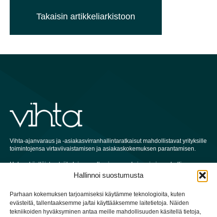
Takaisin artikkeliarkistoon
Vihta-ajanvaraus ja -asiakasvirranhallintaratkaisut mahdollistavat yrityksille
toimintojensa virtaviivaistamisen ja asiakaskokemuksen parantamisen.
Helppokäyttöisten työkalujen avulla ajanvarauksissa ja jononhallinnassa
yritykset voivat parantaa tehokkuutta, lyhentää odotusaikoja ja lisätä
Hallinnoi suostumusta
asiakastyytyväisyyttä.
Parhaan kokemuksen tarjoamiseksi käytämme teknologioita, kuten
Olipa kyse asiakasvirran hallinnasta vilkkaassa terveydenhuollon
evästeitä, tallentaaksemme ja/tai käyttääksemme laitetietoja. Näiden
laitoksessa tai ajanvarausten tekemisestä pienelle yritykselle, Vihdan
ratkaisut voivat auttaa yrityksiä menestymään.
tekniikoiden hyväksyminen antaa meille mahdollisuuden käsitellä tietoja,