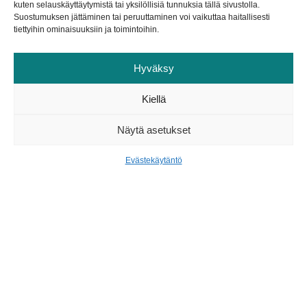
kuten selauskäyttäytymistä tai yksilöllisiä tunnuksia tällä sivustolla.
Suostumuksen jättäminen tai peruuttaminen voi vaikuttaa haitallisesti
tiettyihin ominaisuuksiin ja toimintoihin.
Ota yhteyttä
Netorek Aika Oy
Hyväksy
Valimotie 13 A
00380 Helsinki
Kiellä
Netorek Aika Oy
Näytä asetukset
Varikkokatu 7
20380 Turku
Evästekäytäntö
Myynti
Timo Kero
timo [at] vihta.com
+358 44 044 9008
Antti Laitinen
antti [at] vihta.com
+358 44 070 0931