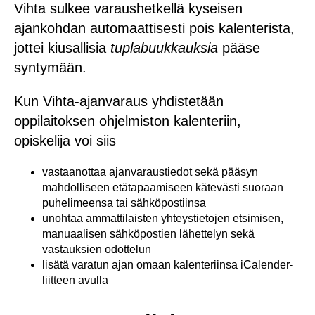
Vihta sulkee varaushetkellä kyseisen
ajankohdan automaattisesti pois kalenterista,
jottei kiusallisia
tuplabuukkauksia
pääse
syntymään.
Kun Vihta-ajanvaraus yhdistetään
oppilaitoksen ohjelmiston kalenteriin,
opiskelija voi siis
vastaanottaa ajanvaraustiedot sekä pääsyn
mahdolliseen etätapaamiseen kätevästi suoraan
puhelimeensa tai sähköpostiinsa
unohtaa ammattilaisten yhteystietojen etsimisen,
manuaalisen sähköpostien lähettelyn sekä
vastauksien odottelun
lisätä varatun ajan omaan kalenteriinsa iCalender-
liitteen avulla