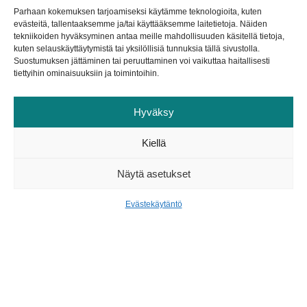
viikon aikana esimerkiksi eri kampusten välillä
Parhaan kokemuksen tarjoamiseksi käytämme teknologioita, kuten
tai hän tekee työtään vaikkapa osittain kotoa
evästeitä, tallentaaksemme ja/tai käyttääksemme laitetietoja. Näiden
tekniikoiden hyväksyminen antaa meille mahdollisuuden käsitellä tietoja,
käsin, ajanvarausjärjestelmän kautta voi
kuten selauskäyttäytymistä tai yksilöllisiä tunnuksia tällä sivustolla.
näppärästi määrittää, minä päivinä ja mihin
Suostumuksen jättäminen tai peruuttaminen voi vaikuttaa haitallisesti
tiettyihin ominaisuuksiin ja toimintoihin.
aikoihin hän on oppilaitoksen työhuoneella
fyysisesti tavattavissa ja milloin taas
Hyväksy
hoitamassa tehtäviään etänä tai toisessa
sijainnissa. Kalenteriin ammattilaisen on siis
Kiellä
helppo merkitä kellonajan tarkkuudella, missä
milloinkin on, ja kyseiset ajat näkyvät
Näytä asetukset
opiskelijoille heidän varatessaan aikoja
Evästekäytäntö
tapaamisiin.
Ammattilaisen työtä helpottavia tekijöitä ovat
siis esimerkiksi
yhden kalenterin taktiikka eli toimintojen