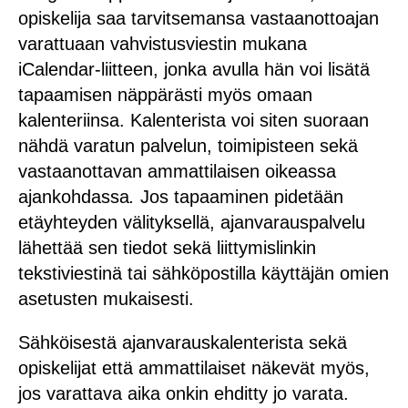
opiskelija saa tarvitsemansa vastaanottoajan
varattuaan vahvistusviestin mukana
iCalendar-liitteen, jonka avulla hän voi lisätä
tapaamisen näppärästi myös omaan
kalenteriinsa. Kalenterista voi siten suoraan
nähdä varatun palvelun, toimipisteen sekä
vastaanottavan ammattilaisen oikeassa
ajankohdassa
.
Jos tapaaminen pidetään
etäyhteyden välityksellä, ajanvarauspalvelu
lähettää sen tiedot sekä liittymislinkin
tekstiviestinä tai sähköpostilla käyttäjän omien
asetusten mukaisesti.
Sähköisestä ajanvarauskalenterista sekä
opiskelijat että ammattilaiset näkevät myös,
jos varattava aika onkin ehditty jo varata.