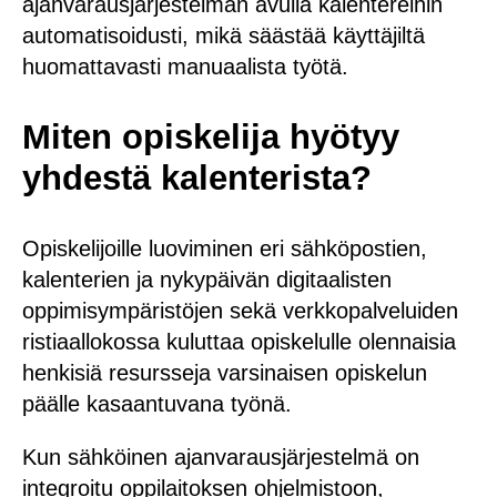
ajanvarausjärjestelmän avulla kalentereihin
automatisoidusti, mikä säästää käyttäjiltä
huomattavasti manuaalista työtä.
Miten opiskelija hyötyy
yhdestä kalenterista?
Opiskelijoille luoviminen eri sähköpostien,
kalenterien ja nykypäivän digitaalisten
oppimisympäristöjen sekä verkkopalveluiden
ristiaallokossa kuluttaa opiskelulle olennaisia
henkisiä resursseja varsinaisen opiskelun
päälle kasaantuvana työnä.
Kun sähköinen ajanvarausjärjestelmä on
integroitu oppilaitoksen ohjelmistoon,