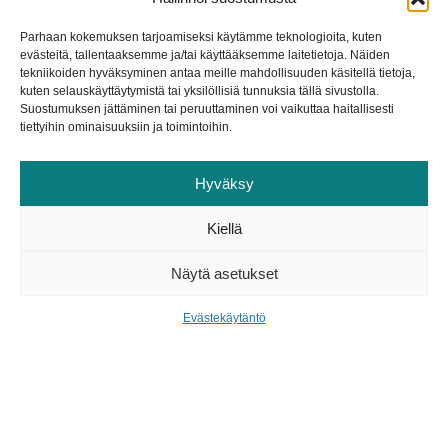
kun ammattilainen kutsuu asiakasta sisään
Parhaan kokemuksen tarjoamiseksi käytämme teknologioita, kuten
Vihdan asiakasvirran hallinnan
evästeitä, tallentaaksemme ja/tai käyttääksemme laitetietoja. Näiden
ammattilaiskäyttöliittymästä.
tekniikoiden hyväksyminen antaa meille mahdollisuuden käsitellä tietoja,
kuten selauskäyttäytymistä tai yksilöllisiä tunnuksia tällä sivustolla.
Suostumuksen jättäminen tai peruuttaminen voi vaikuttaa haitallisesti
7. Asiakas siirtyy huoneeseen ja
tiettyihin ominaisuuksiin ja toimintoihin.
ammattilainen merkitsee varauksen työn alle
asiakasvirran hallintajärjestelmään.
Hyväksy
8. Lopuksi ammattilainen kuittaa varauksen
Kiellä
valmiiksi ja hän voi halutessaan lähettää
Näytä asetukset
asiakkaalle vielä palautekyselyn.
Evästekäytäntö
Takaisin artikkeliarkistoon