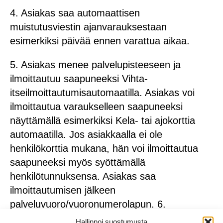
4. Asiakas saa automaattisen
muistutusviestin ajanvarauksestaan
esimerkiksi päivää ennen varattua aikaa.
5. Asiakas menee palvelupisteeseen ja
ilmoittautuu saapuneeksi Vihta-
itseilmoittautumisautomaatilla. Asiakas voi
ilmoittautua varaukselleen saapuneeksi
näyttämällä esimerkiksi Kela- tai ajokorttia
automaatilla. Jos asiakkaalla ei ole
henkilökorttia mukana, hän voi ilmoittautua
saapuneeksi myös syöttämällä
henkilötunnuksensa. Asiakas saa
ilmoittautumisen jälkeen
palveluvuoro/vuoronumerolapun. 6.
Asiakkaan vuoronumero ilmestyy infonäytölle,
Hallinnoi suostumusta