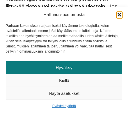
liittyvää tietoa voi myös välittää viestein. Jos
varausta edeltävänä aikana varatun palvelun
Hallinnoi suostumusta
ammattilaisella ilmenee este alun perin
Parhaan kokemuksen tarjoamiseksi käytämme teknologioita, kuten
sovitulle ajalle, hän voi kertoa syyn varauksen
evästeitä, tallentaaksemme ja/tai käyttääksemme laitetietoja. Näiden
tekniikoiden hyväksyminen antaa meille mahdollisuuden käsitellä tietoja,
siirrolle tai perumiselle. Tarvittavat tiedot
kuten selauskäyttäytymistä tai yksilöllisiä tunnuksia tällä sivustolla.
siirtyvät siis vaivatta saman järjestelmän
Suostumuksen jättäminen tai peruuttaminen voi vaikuttaa haitallisesti
tiettyihin ominaisuuksiin ja toimintoihin.
kautta, eikä yhteydenpitoon tarvita
esimerkiksi sähköpostien edestakaista
Hyväksy
lähettelyä.
Kiellä
4. Palauteviestit myös
Näytä asetukset
varatun ajan jälkeen
Evästekäytäntö
samassa järjestelmässä