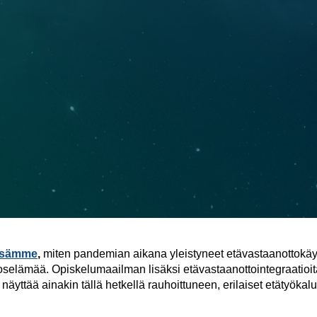
issämme
,
miten pandemian aikana yleistyneet etävastaanottokäytä
itoselämää. Opiskelumaailman lisäksi etävastaanottointegraatioi
äyttää ainakin tällä hetkellä rauhoittuneen, erilaiset etätyökalut