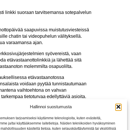
sti linkki suoraan tarvitsemansa sotepalvelun
anottopäivää saapuvissa muistutusviesteissä
ille chatin tai videopuhelun välityksellä.
erua varaamansa ajan.
rkkosivujärjestelmien syövereistä, vaan
da etävastaanottolinkkiä ja lähettää sitä
 vastaanoton molemmilta osapuolilta.
rauksellisessa etävastaanotossa
ansalaista voidaan pyytää tunnistautumaan
kolmantena vaihtoehtona on vahvan
arkempaa tietoturvaa edellyttäviä asioita.
Hallinnoi suostumusta
kaluista siis on?
emuksen tarjoamiseksi käytämme teknologioita, kuten evästeitä,
mme ja/tai käyttääksemme laitetietoja. Näiden tekniikoiden hyväksyminen
mahdollisuuden käsitellä tietoja, kuten selauskäyttäytymistä tai yksilöllisiä