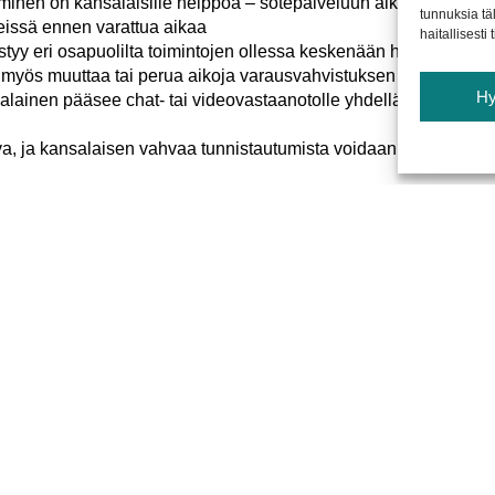
tyminen on kansalaisille helppoa – sotepalveluun aikaa varaava k
tunnuksia tä
eissä ennen varattua aikaa
haitallisesti
styy eri osapuolilta toimintojen ollessa keskenään hyvin yhteen
a myös muuttaa tai perua aikoja varausvahvistuksen mukana tul
H
lainen pääsee chat- tai videovastaanotolle yhdellä klikkauksell
urva, ja kansalaisen vahvaa tunnistautumista voidaan edellyttää 
Ota yhteyttä