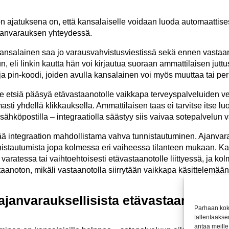
n ajatuksena on, että kansalaiselle voidaan luoda automaattise
ajanvarauksen yhteydessä.
an kansalainen saa jo varausvahvistusviestissä sekä ennen vasta
, eli linkin kautta hän voi kirjautua suoraan ammattilaisen juttus
 ja pin-koodi, joiden avulla kansalainen voi myös muuttaa tai p
se etsiä pääsyä etävastaanotolle vaikkapa terveyspalveluiden ve
 yhdellä klikkauksella. Ammattilaisen taas ei tarvitse itse luo
ähköpostilla – integraatiolla säästyy siis vaivaa sotepalvelun
tää integraation mahdollistama vahva tunnistautuminen. Ajanva
nistautumista jopa kolmessa eri vaiheessa tilanteen mukaan. K
 varatessa tai vaihtoehtoisesti etävastaanotolle liittyessä, ja 
noton, mikäli vastaanotolla siirrytään vaikkapa käsittelemään t
 ajanvarauksellisista etävastaanottotyö
Parhaan kok
tallentaakse
antaa meille 