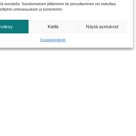
ansalainen saa linkin etävastaanotolle heti
llä sivustolla. Suostumuksen jättäminen tai peruuttaminen voi vaikuttaa
 tiettyihin ominaisuuksiin ja toimintoihin.
sopivia
evan koodin avulla
yväksy
Kiellä
Näytä asetukset
a, eikä ammattilaisen tarvitse luoda linkkejä
Evästekäytäntö
kolmessa eri vaiheessa
Myynti