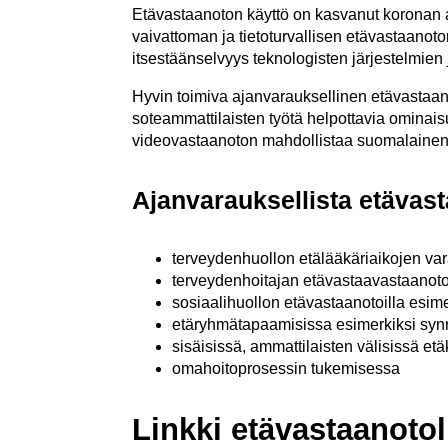
Etävastaanoton käyttö on kasvanut koronan aik
vaivattoman ja tietoturvallisen etävastaanoto
itsestäänselvyys teknologisten järjestelmien 
Hyvin toimiva ajanvarauksellinen etävastaanot
soteammattilaisten työtä helpottavia ominais
videovastaanoton mahdollistaa suomalaine
Ajanvarauksellista etävas
terveydenhuollon etälääkäriaikojen va
terveydenhoitajan etävastaavastaanotoi
sosiaalihuollon etävastaanotoilla esime
etäryhmätapaamisissa esimerkiksi sy
sisäisissä, ammattilaisten välisissä et
omahoitoprosessin tukemisessa
Linkki etävastaanoto