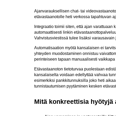
Ajanvarauksellisen chat- tai videovastaanoto
etävastaanotolle heti verkossa tapahtuvan 
Integraatio toimii siten, että ajan varattua
automaattisesti linkin etävastaanottopalveluun
Vahvistusviestissä tulee lisäksi varausavain
Automatisaation myötä kansalaisen ei tarvit
yhteyden muodostaminen onnistuu vaivattomasti
perinteiseen tapaan manuaalisesti vaikkapa s
Etävastaanoton tietoturvaa puolestaan edis
kansalaiselta voidaan edellyttää vahvaa tun
esimerkiksi pankkitunnuksilla joko heti aikaa
tunnistautumisen pyytäminen kesken etävastaa
Mitä konkreettisia hyötyjä