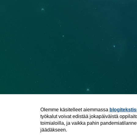
Olemme käsitelleet aiemmassa
blogitekst
työkalut voivat edistää jokapäiväistä oppila
toimialoilla, ja vaikka pahin pandemiatilanne n
jäädäkseen.