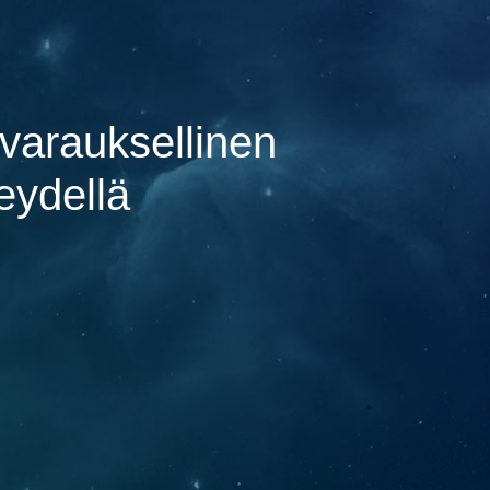
nvarauksellinen
eydellä