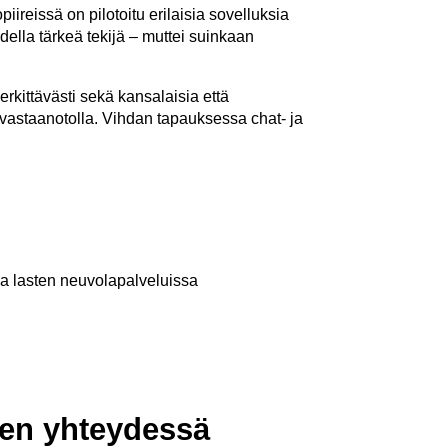
ireissä on pilotoitu erilaisia sovelluksia
della tärkeä tekijä – muttei suinkaan
rkittävästi sekä kansalaisia että
ävastaanotolla. Vihdan tapauksessa chat- ja
ja lasten neuvolapalveluissa
sen yhteydessä