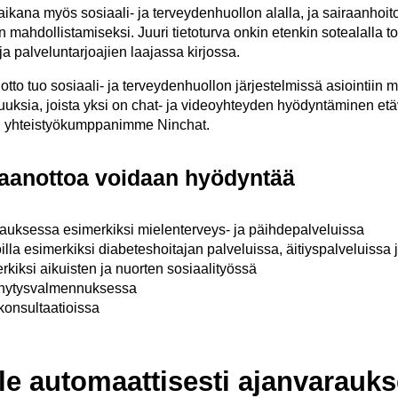
ana myös sosiaali- ja terveydenhuollon alalla, ja sairaanhoitopi
n mahdollistamiseksi. Juuri tietoturva onkin etenkin sotealalla to
ja palveluntarjoajien laajassa kirjossa.
to tuo sosiaali- ja terveydenhuollon järjestelmissä asiointiin me
uuksia, joista yksi on chat- ja videoyhteyden hyödyntäminen et
n yhteistyökumppanimme Ninchat.
taanottoa voidaan hyödyntää
rauksessa esimerkiksi mielenterveys- ja päihdepalveluissa
lla esimerkiksi diabeteshoitajan palveluissa, äitiyspalveluissa 
rkiksi aikuisten ja nuorten sosiaalityössä
nnytysvalmennuksessa
äkonsultaatioissa
lle automaattisesti ajanvarauk