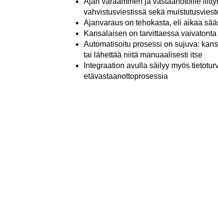
Ajan varaaminen ja vastaanotoille liit
vahvistusviestissä sekä muistutusviest
Ajanvaraus on tehokasta, eli aikaa sää
Kansalaisen on tarvittaessa vaivatont
Automatisoitu prosessi on sujuva: kansa
tai lähettää niitä manuaalisesti itse
Integraation avulla säilyy myös tietot
etävastaanottoprosessia
Takaisin artikkeliarkistoon