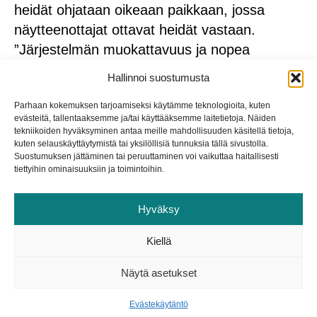
heidät ohjataan oikeaan paikkaan, jossa
näytteenottajat ottavat heidät vastaan.
”Järjestelmän muokattavuus ja nopea
reagointi on tärkeää, että jos tulee yllättäviä
Hallinnoi suostumusta
poissaoloja meillä työntekijöillä, niin
Parhaan kokemuksen tarjoamiseksi käytämme teknologioita, kuten
ajanvarausohjelmaan pystytään todella
evästeitä, tallentaaksemme ja/tai käyttääksemme laitetietoja. Näiden
nopeasti tekemään muutoksia”, Saloranta
tekniikoiden hyväksyminen antaa meille mahdollisuuden käsitellä tietoja,
kuten selauskäyttäytymistä tai yksilöllisiä tunnuksia tällä sivustolla.
toteaa. Vihta on myös nykyaikainen
Suostumuksen jättäminen tai peruuttaminen voi vaikuttaa haitallisesti
järjestelmä, jota kehitetään jatkuvasti
tiettyihin ominaisuuksiin ja toimintoihin.
yhteistyössä asiakasorganisaatioiden kanssa.
Hyväksy
Vuorovaikutteinen ja
Kiellä
joustava yhteistyö
Näytä asetukset
”Yhteistyö on todella välitöntä, asiasta kuin
Evästekäytäntö