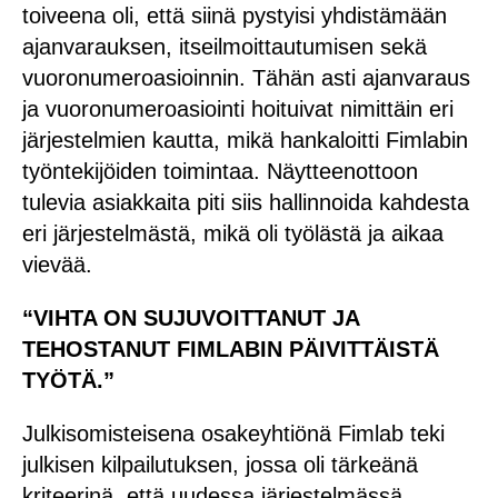
toiveena oli, että siinä pystyisi yhdistämään
ajanvarauksen, itseilmoittautumisen sekä
vuoronumeroasioinnin. Tähän asti ajanvaraus
ja vuoronumeroasiointi hoituivat nimittäin eri
järjestelmien kautta, mikä hankaloitti Fimlabin
työntekijöiden toimintaa. Näytteenottoon
tulevia asiakkaita piti siis hallinnoida kahdesta
eri järjestelmästä, mikä oli työlästä ja aikaa
vievää.
“VIHTA ON SUJUVOITTANUT JA
TEHOSTANUT FIMLABIN PÄIVITTÄISTÄ
TYÖTÄ.”
Julkisomisteisena osakeyhtiönä Fimlab teki
julkisen kilpailutuksen, jossa oli tärkeänä
kriteerinä, että uudessa järjestelmässä