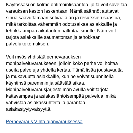
Käytössäsi on kolme optimointisääntöä, joita voit soveltaa
varauksen keston laskentaan. Nämä säännöt auttavat
sinua saavuttamaan selvää ajan ja resurssien säästöä,
mikä tarkoittaa vähemmän odotusaikaa asiakkaille ja
tehokkaampaa aikataulun hallintaa sinulle. Näin voit
tarjota asiakkaille saumattoman ja tehokkaan
palvelukokemuksen.
Voit myös yhdistää perhevarauksen
monipalveluvaraukseen, jolloin koko perhe voi hoitaa
useita palveluja yhdellä kertaa. Tämä lisää joustavuutta
ja mukavuutta asiakkaille, kun he voivat suunnitella
käyntinsä paremmin ja säästää aikaa.
Monipalveluvarausjärjestelmän avulla voit tarjota
kattavampaa ja asiakaslähtöisempää palvelua, mikä
vahvistaa asiakassuhteita ja parantaa
asiakastyytyväisyyttä.
Perhevaraus Vihta-ajanvarauksessa