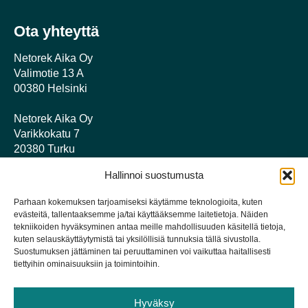
Ota yhteyttä
Netorek Aika Oy
Valimotie 13 A
00380 Helsinki
Netorek Aika Oy
Varikkokatu 7
20380 Turku
Myynti
Hallinnoi suostumusta
Timo Kero
Parhaan kokemuksen tarjoamiseksi käytämme teknologioita, kuten
timo [at] vihta.com
evästeitä, tallentaaksemme ja/tai käyttääksemme laitetietoja. Näiden
+358 44 044 9008
tekniikoiden hyväksyminen antaa meille mahdollisuuden käsitellä tietoja,
kuten selauskäyttäytymistä tai yksilöllisiä tunnuksia tällä sivustolla.
Antti Laitinen
Suostumuksen jättäminen tai peruuttaminen voi vaikuttaa haitallisesti
tiettyihin ominaisuuksiin ja toimintoihin.
antti [at] vihta.com
+358 44 070 0931
Hyväksy